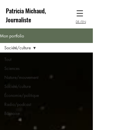
Patricia Michaud,
Journaliste
DE/EN
Mon portfolio
Société/culture
Tout
Sciences
Nature/mouvement
Société/culture
Économie/politique
Radio/podcast
Bärnoise