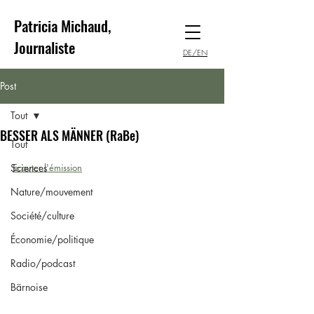
Patricia Michaud,
Journaliste
DE/EN
Post
Tout
BESSER ALS MÄNNER (RaBe)
Tout
Sciences
Ecouter l'émission
Nature/mouvement
Société/culture
Économie/politique
Radio/podcast
Bärnoise