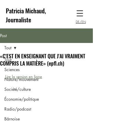
Patricia Michaud,
Journaliste
DE/EN
Post
Tout
«C'EST EN ENSEIGNANT QUE J'AI VRAIMENT
Tout
COMPRIS LA MATIÈRE» (epfl.ch)
Sciences
Lire la version en ligne
Nature/mouvement
Société/culture
Économie/politique
Radio/podcast
Bärnoise