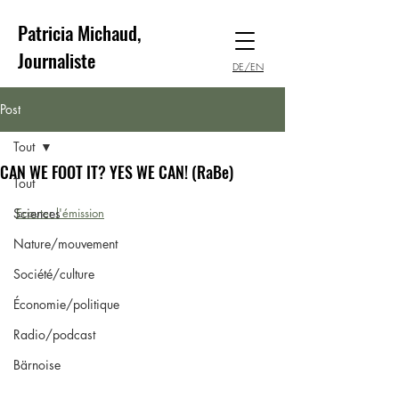
Patricia Michaud,
Journaliste
DE/EN
Post
Tout
CAN WE FOOT IT? YES WE CAN! (RaBe)
Tout
Sciences
Ecouter l'émission
Nature/mouvement
Société/culture
Économie/politique
Radio/podcast
Bärnoise