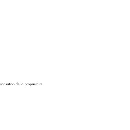
HANTIER PAS COMME LES
S (#prison-info)
torisation de la propriétaire.