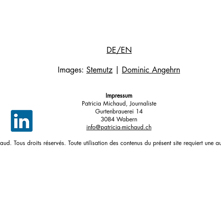
DE/EN
Images:
Stemutz
|
Dominic Angehrn
«EN 1ÈRE, ON SE POSE DES
UN C
Impressum
QUESTIONS DE GRANDS
AUTRE
Patricia Michaud, Journaliste
SCIENTIFIQUES» (epfl.ch)
Gurtenbrauerei 14
3084 Wabern
info@patricia-michaud.ch
d. Tous droits réservés. Toute utilisation des contenus du présent site requiert une au