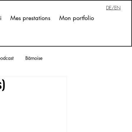
DE/EN
i
Mes prestations
Mon portfolio
odcast
Bärnoise
s)