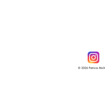
ESPACE: LA GUERRE DES DÉCHETS
(Hémisphères)
© 2026 Patricia Michau