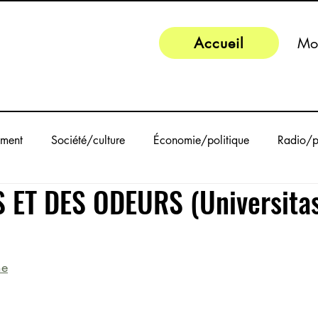
Accueil
Mo
ment
Société/culture
Économie/politique
Radio/p
 ET DES ODEURS (Universita
ne