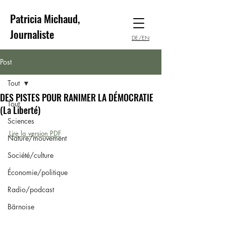
Patricia Michaud,
Journaliste
DE/EN
Post
Tout
DES PISTES POUR RANIMER LA DÉMOCRATIE
Tout
(La Liberté)
Sciences
Lire la version PDF
Nature/mouvement
Société/culture
Économie/politique
Radio/podcast
Bärnoise