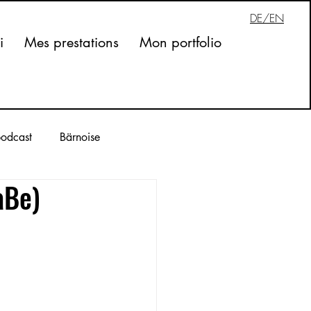
DE/EN
i
Mes prestations
Mon portfolio
odcast
Bärnoise
aBe)