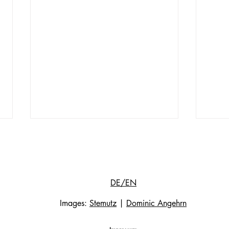
DE/EN
Images:
Stemutz
|
Dominic Angehrn
UN CHANTIER PAS COMME LES
BOUG