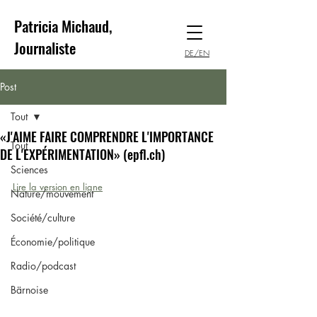
Patricia Michaud,
Journaliste
DE/EN
Post
Tout
«J'AIME FAIRE COMPRENDRE L'IMPORTANCE
Tout
DE L'EXPÉRIMENTATION» (epfl.ch)
Sciences
Lire la version en ligne
Nature/mouvement
Société/culture
Économie/politique
Radio/podcast
Bärnoise