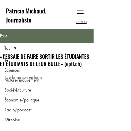
Patricia Michaud,
Journaliste
DE/EN
Post
Tout
«J'ESSAIE DE FAIRE SORTIR LES ÉTUDIANTES
Tout
ET ÉTUDIANTS DE LEUR BULLE» (epfl.ch)
Sciences
Lire la version en ligne
Nature/mouvement
Société/culture
Économie/politique
Radio/podcast
Bärnoise