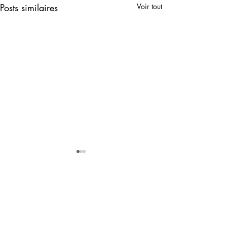
Posts similaires
Voir tout
Impressum
Patricia Michaud, Journaliste
Gurtenbrauerei 14
3084 Wabern