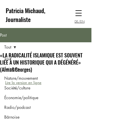
Patricia Michaud,
Journaliste
DE/EN
Post
Tout
«LA RADICALITÉ ISLAMIQUE EST SOUVENT
Tout
LIÉE À UN HISTORIQUE QUI A DÉGÉNÉRÉ»
(Alma&Georges)
Sciences
Nature/mouvement
Lire la version en ligne
Société/culture
Économie/politique
Radio/podcast
Bärnoise