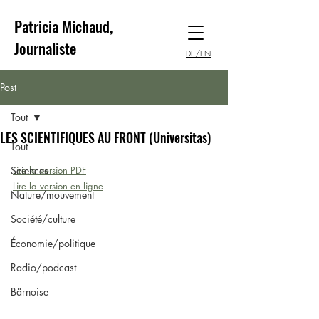
Patricia Michaud,
Journaliste
DE/EN
Post
Tout
LES SCIENTIFIQUES AU FRONT (Universitas)
Tout
Sciences
Lire la version PDF
Lire la version en ligne
Nature/mouvement
Société/culture
Économie/politique
Radio/podcast
Bärnoise