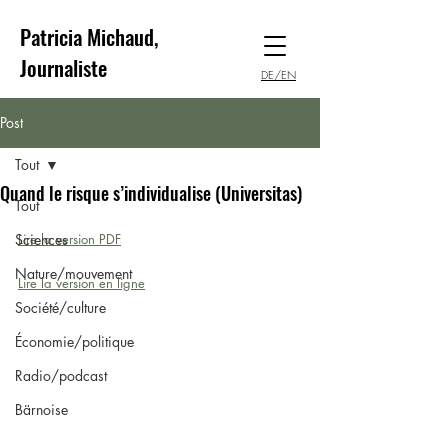
Patricia Michaud,
Journaliste
DE/EN
Post
Tout
Quand le risque s’individualise (Universitas)
Tout
Sciences
Lire la version PDF
Nature/mouvement
Lire la version en ligne
Société/culture
Économie/politique
Radio/podcast
Bärnoise