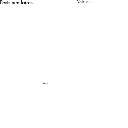
Posts similaires
Voir tout
Impressum
Patricia Michaud, Journaliste
Gurtenbrauerei 14
3084 Wabern