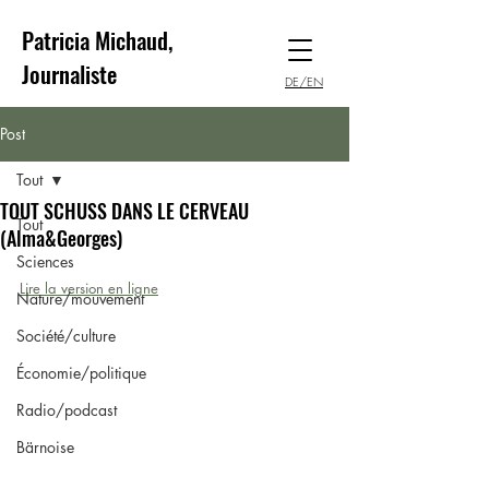
Patricia Michaud,
Journaliste
DE/EN
Post
Tout
TOUT SCHUSS DANS LE CERVEAU
Tout
(Alma&Georges)
Sciences
Lire la version en ligne
Nature/mouvement
Société/culture
Économie/politique
Radio/podcast
Bärnoise